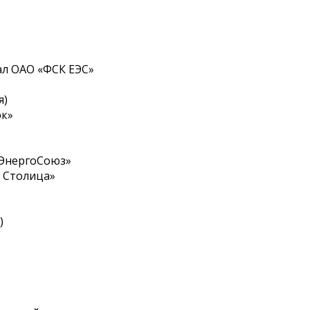
ал ОАО «ФСК ЕЭС»
я)
рк»
оЭнергоСоюз»
 Столица»
)